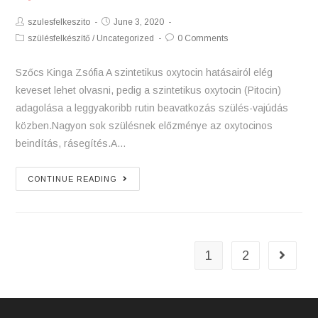
Post
Post
szulesfelkeszito
June 3, 2020
Author:
published:
Post
Post
szülésfelkészítő
/
Uncategorized
0 Comments
Category:
Comments:
Szőcs Kinga Zsófia A szintetikus oxytocin hatásairól elég
keveset lehet olvasni, pedig a szintetikus oxytocin (Pitocin)
adagolása a leggyakoribb rutin beavatkozás szülés-vajúdás
közben.Nagyon sok szülésnek előzménye az oxytocinos
beindítás, rásegítés.A…
Interjú
CONTINUE READING
Dr.
Bálint
Balázs
szülész-
1
2
Go to 
nőgyógyász
szakorvossal:
oxytocin,
epidurális