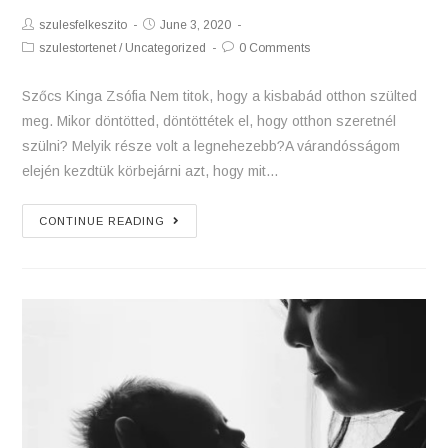
Post
Post
szulesfelkeszito
June 3, 2020
Author:
published:
Post
Post
szulestortenet
/
Uncategorized
0 Comments
Category:
Comments:
Szőcs Kinga Zsófia Nem titok, hogy a kisbabád otthon szülted
meg. Mikor döntötted, döntöttétek el, hogy otthon szeretnél
szülni? Melyik része volt a legnehezebb?A várandósságom
elején kezdtük körbejárni azt, hogy mit…
Egy
CONTINUE READING
tervezett
otthonszülés
története