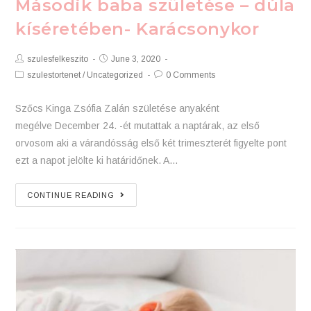
Második baba születése – dúla
kíséretében- Karácsonykor
Post
Post
szulesfelkeszito
June 3, 2020
Author:
published:
Post
Post
szulestortenet
/
Uncategorized
0 Comments
Category:
Comments:
Szőcs Kinga Zsófia Zalán születése anyaként
megélve December 24. -ét mutattak a naptárak, az első
orvosom aki a várandósság első két trimeszterét figyelte pont
ezt a napot jelölte ki határidőnek. A…
Második
CONTINUE READING
baba
születése
–
dúla
kíséretében-
Karácsonykor