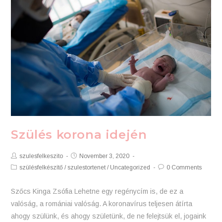
Covid-
19
alatt
(2021.03.27.)
Szülés korona idején
Post
Post
szulesfelkeszito
November 3, 2020
Author:
published:
Post
Post
szülésfelkészítő
/
szulestortenet
/
Uncategorized
0 Comments
Category:
Comments:
Szőcs Kinga Zsófia Lehetne egy regénycím is, de ez a
valóság, a romániai valóság. A koronavírus teljesen átírta
ahogy szülünk, és ahogy születünk, de ne felejtsük el, jogaink