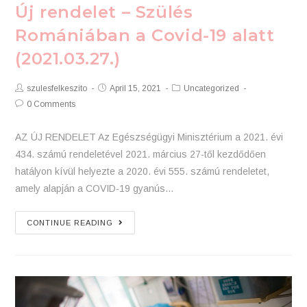
Skip
Új rendelet – Szülés
to
Romániában a Covid-19 alatt
content
(2021.03.27.)
Post
Post
Post
szulesfelkeszito
April 15, 2021
Uncategorized
Author:
published:
Category:
Post
0 Comments
Comments:
AZ ÚJ RENDELET Az Egészségügyi Minisztérium a 2021. évi
434. számú rendeletével 2021. március 27-től kezdődően
hatályon kívül helyezte a 2020. évi 555. számú rendeletet,
amely alapján a COVID-19 gyanús…
Új
CONTINUE READING
rendelet
–
Szülés
Romániában
a