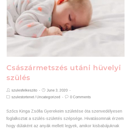
Császármetszés utáni hüvelyi
szülés
Post
Post
szulesfelkeszito
June 3, 2020
Author:
published:
Post
Post
szulestortenet
/
Uncategorized
0 Comments
Category:
Comments:
Szőcs Kinga Zsófia Gyerekeim születése óta szenvedélyesen
foglalkoztat a szülés-születés szépsége. Hivatásomnak érzem
hogy dúlaként az anyák mellett legyek, amikor kisbabájuknak