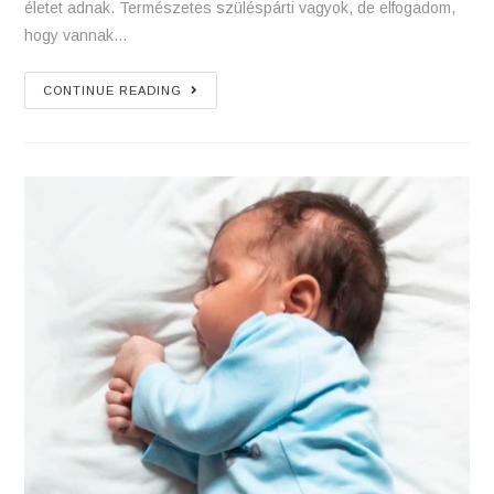
életet adnak. Természetes szüléspárti vagyok, de elfogadom,
hogy vannak…
Császármetszés
CONTINUE READING
utáni
hüvelyi
szülés