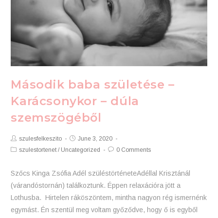
Második baba születése –
Karácsonykor – dúla
szemszögéből
Post
Post
szulesfelkeszito
June 3, 2020
Author:
published:
Post
Post
szulestortenet
/
Uncategorized
0 Comments
Category:
Comments:
Szőcs Kinga Zsófia Adél szüléstörténeteAdéllal Krisztánál
(várandóstornán) találkoztunk. Éppen relaxációra jött a
Lothusba. Hirtelen ráköszöntem, mintha nagyon rég ismernénk
egymást. Én szentül meg voltam győződve, hogy ő is egyből