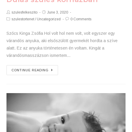
Post
Post
szulesfelkeszito
June 3, 2020
Author:
published:
Post
Post
szulestortenet
/
Uncategorized
0 Comments
Category:
Comments:
Szőcs Kinga Zsófia Hol volt hol nem volt, volt egyszer egy
várandós anyuka, aki elsőszülött gyermekét hordta a szíve
alatt. Ez az anyuka történetesen én voltam. Kingát a
várandósmasszázson ismertem…
Dúlás
CONTINUE READING
szülés
kórházban