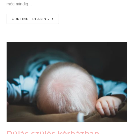
még mindig…
Szülés
CONTINUE READING
korona
idején
Dúlás szülés kórházban