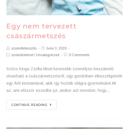
Egy nem tervezett
császármetszés
Post
Post
szulesfelkeszito
June 3, 2020
Author:
published:
Post
Post
szulestortenet
/
Uncategorized
0 Comments
Category:
Comments:
Szőcs Kinga Zsófia Mivel kevesebb személyes beszámoló
olvasható a császármetszésről, úgy gondoltam elbeszélgetnék
egy /két kismamával, akik így hozták világra gyermeküket.Mi
az, ami először eszedbe jut, amikor azt mondom, hogy…
Egy
CONTINUE READING
nem
tervezett
császármetszés