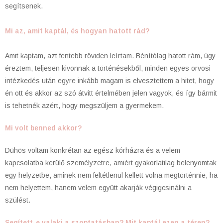
segítsenek.
Mi az, amit kaptál, és hogyan hatott rád?
Amit kaptam, azt fentebb röviden leírtam. Bénítólag hatott rám, úgy
éreztem, teljesen kivonnak a történésekből, minden egyes orvosi
intézkedés után egyre inkább magam is elvesztettem a hitet, hogy
én ott és akkor az szó átvitt értelmében jelen vagyok, és így bármit
is tehetnék azért, hogy megszüljem a gyermekem.
Mi volt benned akkor?
Dühös voltam konkrétan az egész kórházra és a velem
kapcsolatba kerülő személyzetre, amiért gyakorlatilag belenyomtak
egy helyzetbe, aminek nem feltétlenül kellett volna megtörténnie, ha
nem helyettem, hanem velem együtt akarják végigcsinálni a
szülést.
Segített-e valaki a szoptatásban? Mit kaptál ezen a téren?