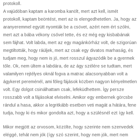
protokoll.
A vajúdóban kaptam a karomba kanölt, mert azt kell, ismét
protokoll, kaptam beöntést, mert az is elengedhetetlen. Ja, hogy az
aranyeremmel együtt nyomták be a csövet, azért nem ért szólni,
mert azt a bába vékony csővel tette, és ez még egy kisbabának
sem fájhat. Volt labda, mert az egy magánkórház volt, de szigorúan
megtiltották, hogy ráüljek, mert az csak egy divatos marhaság, és
tudjam meg, hogy nem is jó, mert rosszul ágyazódik be a gyermek
tőle. Ok, nem ültem a labdára, de az ágy szélére se tudtam, mert
valamilyen rejtélyes oknál fogva a matrac alacsonyabban volt a
ágykeret pereménél, ami főleg fájások közben nagyon kényelmetlen
volt. Egy dolgot csinálhattam csak, lefeküdhettem. Így persze
rosszabb volt a fájásokat elviselni. Amikor egy embernek görcsbe
rándul a hasa, akkor a legritkább esetben veti magát a hátára, fene
tudja, hogy ki és mikor gondolta azt, hogy a szülésnél ezt így kell.
Mikor megjött az orvosom, közölte, hogy szerinte nem szenvedek
eléggé, tehát nem jók (így szó szerint, hogy nem jók, mert nem