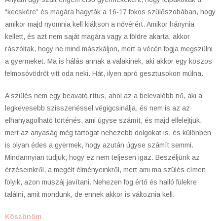
“kecskére” és magára hagyták a 16-17 fokos szülőszobában, hogy
amikor majd nyomnia kell kiáltson a nővérért. Amikor hánynia
kellett, és azt nem saját magára vagy a földre akarta, akkor
rászóltak, hogy ne mind mászkáljon, mert a vécén fogja megszülni
a gyermeket. Ma is hálás annak a valakinek, aki akkor egy koszos
felmosóvödröt vitt oda neki. Hát, ilyen apró gesztusokon múlna.
A szülés nem egy beavató rítus, ahol az a belevalóbb nő, aki a
legkevesebb szisszenéssel végigcsinálja, és nem is az az
elhanyagolható történés, ami úgyse számít, és majd elfelejtjük,
mert az anyaság még tartogat nehezebb dolgokat is, és különben
is olyan édes a gyermek, hogy azután úgyse számít semmi.
Mindannyian tudjuk, hogy ez nem teljesen igaz. Beszéljünk az
érzéseinkről, a megélt élményeinkről, mert ami ma szülés címen
folyik, azon muszáj javítani. Nehezen fog értő és halló fülekre
találni, amit mondunk, de ennek akkor is változnia kell.
Köszönöm