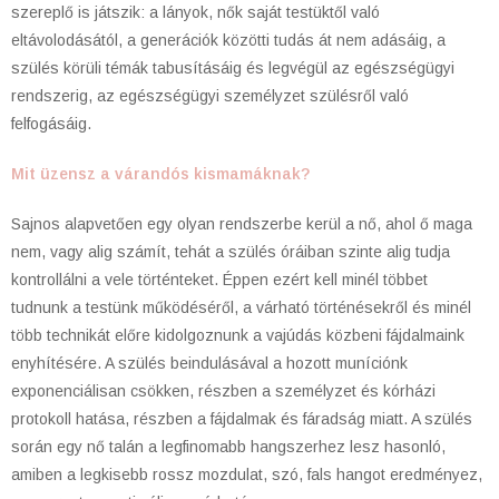
szereplő is játszik: a lányok, nők saját testüktől való
eltávolodásától, a generációk közötti tudás át nem adásáig, a
szülés körüli témák tabusításáig és legvégül az egészségügyi
rendszerig, az egészségügyi személyzet szülésről való
felfogásáig.
Mit üzensz a várandós kismamáknak?
Sajnos alapvetően egy olyan rendszerbe kerül a nő, ahol ő maga
nem, vagy alig számít, tehát a szülés óráiban szinte alig tudja
kontrollálni a vele történteket. Éppen ezért kell minél többet
tudnunk a testünk működéséről, a várható történésekről és minél
több technikát előre kidolgoznunk a vajúdás közbeni fájdalmaink
enyhítésére. A szülés beindulásával a hozott muníciónk
exponenciálisan csökken, részben a személyzet és kórházi
protokoll hatása, részben a fájdalmak és fáradság miatt. A szülés
során egy nő talán a legfinomabb hangszerhez lesz hasonló,
amiben a legkisebb rossz mozdulat, szó, fals hangot eredményez,