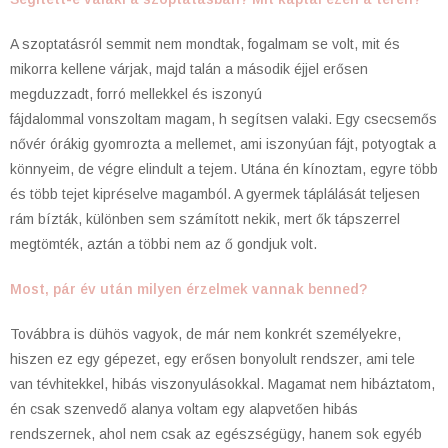
A szoptatásról semmit nem mondtak, fogalmam se volt, mit és
mikorra kellene várjak, majd talán a második éjjel erősen
megduzzadt, forró mellekkel és iszonyú
fájdalommal vonszoltam magam, h segítsen valaki. Egy csecsemős
nővér órákig gyomrozta a mellemet, ami iszonyúan fájt, potyogtak a
könnyeim, de végre elindult a tejem. Utána én kínoztam, egyre több
és több tejet kipréselve magamból. A gyermek táplálását teljesen
rám bízták, különben sem számított nekik, mert ők tápszerrel
megtömték, aztán a többi nem az ő gondjuk volt.
Most, pár év után milyen érzelmek vannak benned?
Továbbra is dühös vagyok, de már nem konkrét személyekre,
hiszen ez egy gépezet, egy erősen bonyolult rendszer, ami tele
van tévhitekkel, hibás viszonyulásokkal. Magamat nem hibáztatom,
én csak szenvedő alanya voltam egy alapvetően hibás
rendszernek, ahol nem csak az egészségügy, hanem sok egyéb