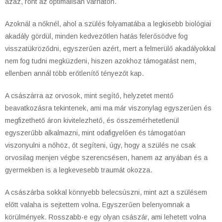
azaz, ront az optimálisan várhatón.
Azoknál a nőknél, ahol a szülés folyamatába a legkisebb biológiai
akadály gördül, minden kedvezőtlen hatás felerősödve fog
visszatükröződni, egyszerűen azért, mert a felmerülő akadályokkal
nem fog tudni megküzdeni, hiszen azokhoz támogatást nem,
ellenben annál több erőtlenítő tényezőt kap.
A császárra az orvosok, mint segítő, helyzetet mentő
beavatkozásra tekintenek, ami ma már viszonylag egyszerűen és
megfizethető áron kivitelezhető, és összemérhetetlenül
egyszerűbb alkalmazni, mint odafigyelően és támogatóan
viszonyulni a nőhöz, őt segíteni, úgy, hogy a szülés ne csak
orvosilag menjen végbe szerencsésen, hanem az anyában és a
gyermekben is a legkevesebb traumát okozza.
A császárba sokkal könnyebb belecsúszni, mint azt a szülésem
előtt valaha is sejtettem volna. Egyszerűen belenyomnak a
körülmények. Rosszabb-e egy olyan császár, ami lehetett volna