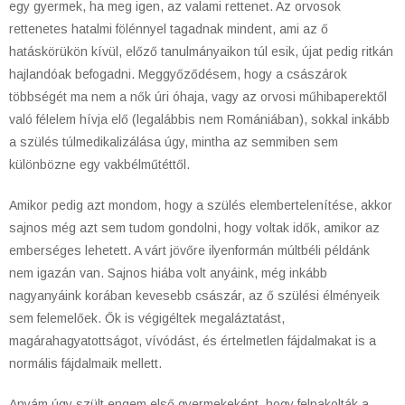
egy gyermek, ha meg igen, az valami rettenet. Az orvosok
rettenetes hatalmi fölénnyel tagadnak mindent, ami az ő
hatáskörükön kívül, előző tanulmányaikon túl esik, újat pedig ritkán
hajlandóak befogadni. Meggyőződésem, hogy a császárok
többségét ma nem a nők úri óhaja, vagy az orvosi műhibaperektől
való félelem hívja elő (legalábbis nem Romániában), sokkal inkább
a szülés túlmedikalizálása úgy, mintha az semmiben sem
különbözne egy vakbélműtéttől.
Amikor pedig azt mondom, hogy a szülés elembertelenítése, akkor
sajnos még azt sem tudom gondolni, hogy voltak idők, amikor az
emberséges lehetett. A várt jövőre ilyenformán múltbéli példánk
nem igazán van. Sajnos hiába volt anyáink, még inkább
nagyanyáink korában kevesebb császár, az ő szülési élményeik
sem felemelőek. Ők is végigéltek megaláztatást,
magárahagyatottságot, vívódást, és értelmetlen fájdalmakat is a
normális fájdalmaik mellett.
Anyám úgy szült engem első gyermekeként, hogy felpakolták a