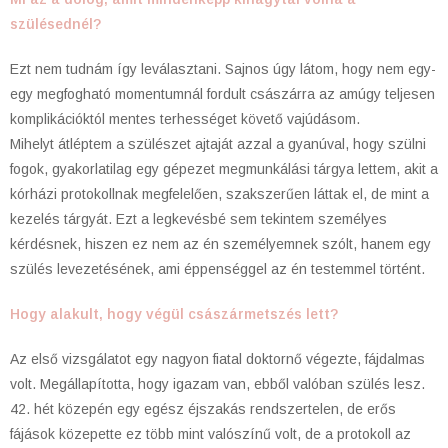
szülésednél?
Ezt nem tudnám így leválasztani. Sajnos úgy látom, hogy nem egy-
egy megfogható momentumnál fordult császárra az amúgy teljesen
komplikációktól mentes terhességet követő vajúdásom.
Mihelyt átléptem a szülészet ajtaját azzal a gyanúval, hogy szülni
fogok, gyakorlatilag egy gépezet megmunkálási tárgya lettem, akit a
kórházi protokollnak megfelelően, szakszerűen láttak el, de mint a
kezelés tárgyát. Ezt a legkevésbé sem tekintem személyes
kérdésnek, hiszen ez nem az én személyemnek szólt, hanem egy
szülés levezetésének, ami éppenséggel az én testemmel történt.
Hogy alakult, hogy végül császármetszés lett?
Az első vizsgálatot egy nagyon fiatal doktornő végezte, fájdalmas
volt. Megállapította, hogy igazam van, ebből valóban szülés lesz.
42. hét közepén egy egész éjszakás rendszertelen, de erős
fájások közepette ez több mint valószínű volt, de a protokoll az