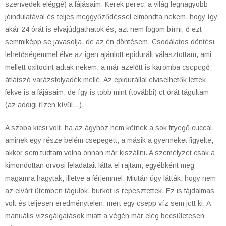
szenvedek eléggé) a fájásaim. Kerek perec, a világ legnagyobb
jóindulatával és teljes meggyőződéssel elmondta nekem, hogy így
akár 24 órát is elvajúdgathatok és, azt nem fogom bírni, ő ezt
semmiképp se javasolja, de az én döntésem. Csodálatos döntési
lehetőségemmel élve az igen ajánlott epidurált választottam, ami
mellett oxitocint adtak nekem, a már azelőtt is karomba csöpögő
átlátszó varázsfolyadék mellé. Az epidurállal elviselhetők lettek
fekve is a fájásaim, de így is több mint (további) öt órát tágultam
(az addigi tízen kívül…).
A szoba kicsi volt, ha az ágyhoz nem kötnek a sok fityegő cuccal,
aminek egy része belém csepegett, a másik a gyermeket figyelte,
akkor sem tudtam volna onnan már kiszállni. A személyzet csak a
kimondottan orvosi feladatait látta el rajtam, egyébként meg
magamra hagytak, illetve a férjemmel. Miután úgy látták, hogy nem
az elvárt ütemben tágulok, burkot is repesztettek. Ez is fájdalmas
volt és teljesen eredménytelen, mert egy csepp víz sem jött ki. A
manuális vizsgálgatások miatt a végén már elég becsületesen