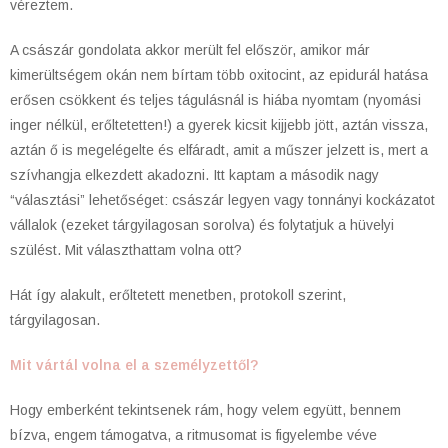
véreztem.
A császár gondolata akkor merült fel először, amikor már
kimerültségem okán nem bírtam több oxitocint, az epidurál hatása
erősen csökkent és teljes tágulásnál is hiába nyomtam (nyomási
inger nélkül, erőltetetten!) a gyerek kicsit kijjebb jött, aztán vissza,
aztán ő is megelégelte és elfáradt, amit a műszer jelzett is, mert a
szívhangja elkezdett akadozni. Itt kaptam a második nagy
“választási” lehetőséget: császár legyen vagy tonnányi kockázatot
vállalok (ezeket tárgyilagosan sorolva) és folytatjuk a hüvelyi
szülést. Mit választhattam volna ott?
Hát így alakult, erőltetett menetben, protokoll szerint,
tárgyilagosan.
Mit vártál volna el a személyzettől?
Hogy emberként tekintsenek rám, hogy velem együtt, bennem
bízva, engem támogatva, a ritmusomat is figyelembe véve