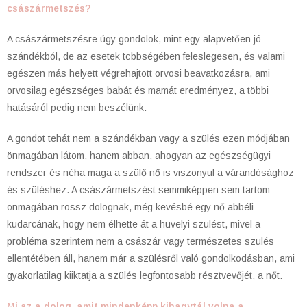
császármetszés?
A császármetszésre úgy gondolok, mint egy alapvetően jó
szándékból, de az esetek többségében feleslegesen, és valami
egészen más helyett végrehajtott orvosi beavatkozásra, ami
orvosilag egészséges babát és mamát eredményez, a többi
hatásáról pedig nem beszélünk.
A gondot tehát nem a szándékban vagy a szülés ezen módjában
önmagában látom, hanem abban, ahogyan az egészségügyi
rendszer és néha maga a szülő nő is viszonyul a várandósághoz
és szüléshez. A császármetszést semmiképpen sem tartom
önmagában rossz dolognak, még kevésbé egy nő abbéli
kudarcának, hogy nem élhette át a hüvelyi szülést, mivel a
probléma szerintem nem a császár vagy természetes szülés
ellentétében áll, hanem már a szülésről való gondolkodásban, ami
gyakorlatilag kiiktatja a szülés legfontosabb résztvevőjét, a nőt.
Mi az a dolog, amit mindenképp kihagytál volna a