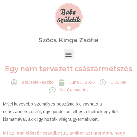
Szőcs Kinga Zsófia
Egy nem tervezett császármetszés
szulesfelkeszito
June 3, 2020
1:05 pm
No Comments
Mivel kevesebb személyes beszámoló olvasható a
császármetszésről, úgy gondoltam elbeszélgetnék egy /két
kismamával, akik így hozták világra gyermeküket.
Mi az, ami először eszedbe jut, amikor azt mondom, hogy