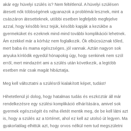
akár egy hüvelyi szülés is? Nem feltétlenül. A hüvelyi szülésen
átesett nők többségének ugyanazok a problémái lesznek, mint a
császáron átesetteknek, utóbbi esetben legfeljebb megfejelve
azzal, hogy később lesz tejük, később kapják a kezükbe a
gyermeküket és ezeknek mind-mind további komplikációi lehetnek.
Ám ezekkel már a kórház nem foglalkozik. Ők elbúcsúznak tőled,
mert baba és mama egészséges, jól vannak. Aztán nagyon sok
anyuka kínlódik egyedül hónapokig úgy, hogy senkinek nem szól
erről, mert mindazért ami a szülés után következik, a legtöbb
esetben már csak magát hibáztatja.
Meg kell változtatni a szülésről kialakított képet, tudást!
Hihetetlenül jó dolog, hogy hatalmas tudás és eszköztár áll már
rendelkezésre egy szülési komplikáció elhárítására, amivel sok
gyermek egészségét és néha életét mentik meg, de be kell látni azt
is, hogy a szülés az a történet, ahol ez kell az utolsó út legyen. Ma
gyakorlatilag elhittük azt, hogy orvos nélkül nem tud megszületni