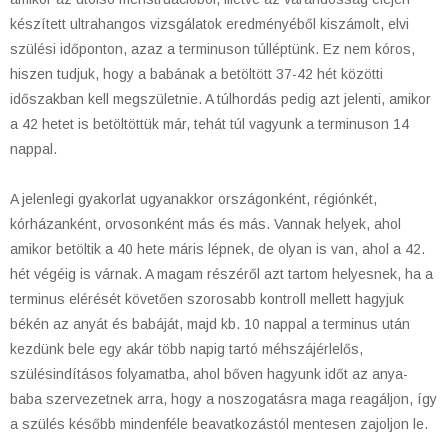
készített ultrahangos vizsgálatok eredményéből kiszámolt, elvi
szülési időponton, azaz a terminuson túlléptünk. Ez nem kóros,
hiszen tudjuk, hogy a babának a betöltött 37-42 hét közötti
időszakban kell megszületnie. A túlhordás pedig azt jelenti, amikor
a 42 hetet is betöltöttük már, tehát túl vagyunk a terminuson 14
nappal.
A jelenlegi gyakorlat ugyanakkor országonként, régiónkét,
kórházanként, orvosonként más és más. Vannak helyek, ahol
amikor betöltik a 40 hete máris lépnek, de olyan is van, ahol a 42.
hét végéig is várnak. A magam részéről azt tartom helyesnek, ha a
terminus elérését követően szorosabb kontroll mellett hagyjuk
békén az anyát és babáját, majd kb. 10 nappal a terminus után
kezdünk bele egy akár több napig tartó méhszájérlelős,
szülésindításos folyamatba, ahol bőven hagyunk időt az anya-
baba szervezetnek arra, hogy a noszogatásra maga reagáljon, így
a szülés később mindenféle beavatkozástól mentesen zajoljon le.