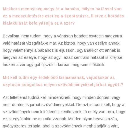
Mekkora mennyiség megy át a babába, milyen hatással van
ez a megszületésére esetleg a szoptatásra, illetve a kötődés
kialakulását befolyásolja ez a szer?
Bevallom, nem tudom, hogy a vénásan beadott oxytocin magzatra
való hatását vizsgálták-e már. Az biztos, hogy van esélye annak,
hogy valamennyi a babához is eljusson, ugyanakkor ott annak is
megvan az esélye, hogy az agyi, azaz centrális hatását is kifejtse,
hiszen a vér-agy gát újszülött korban még sem működik.
Mit kell tudni egy érdeklődő kismamának, vajúdáskor az
oxytocin adagolása milyen szövődményekkel járhat együtt?
Azt feltétlenül tudnia kell mindenkinek, hogy minden döntés, vagy
nem-döntés is járhat szövődményekkel. De azt is tudni kell, hogy a
szövődmények nem feltétlenül jelentkeznek, jó esély van arra, hogy
ezek egyáltalán ne mutatkozzanak. Minden olyan beavatkozás,
gyógyszeres terápia, ahol a szövődmények meghaladják a várt,