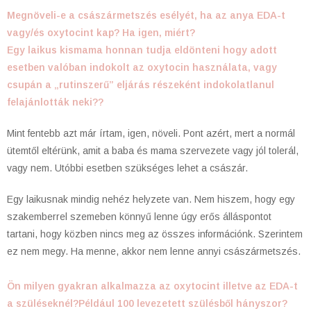
Megnöveli-e a császármetszés esélyét, ha az anya EDA-t
vagy/és oxytocint kap? Ha igen, miért?
Egy laikus kismama honnan tudja eldönteni hogy adott
esetben valóban indokolt az oxytocin használata, vagy
csupán a „rutinszerű” eljárás részeként indokolatlanul
felajánlották neki??
Mint fentebb azt már írtam, igen, növeli. Pont azért, mert a normál
ütemtől eltérünk, amit a baba és mama szervezete vagy jól tolerál,
vagy nem. Utóbbi esetben szükséges lehet a császár.
Egy laikusnak mindig nehéz helyzete van. Nem hiszem, hogy egy
szakemberrel szemeben könnyű lenne úgy erős álláspontot
tartani, hogy közben nincs meg az összes információnk. Szerintem
ez nem megy. Ha menne, akkor nem lenne annyi császármetszés.
Ön milyen gyakran alkalmazza az oxytocint illetve az EDA-t
a szüléseknél?Például 100 levezetett szülésből hányszor?