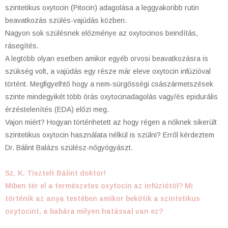
szintetikus oxytocin (Pitocin) adagolása a leggyakoribb rutin
beavatkozás szülés-vajúdás közben.
Nagyon sok szülésnek előzménye az oxytocinos beindítás,
rásegítés.
A legtöbb olyan esetben amikor egyéb orvosi beavatkozásra is
szükség volt, a vajúdás egy része már eleve oxytocin infúzióval
történt. Megfigyelhtő hogy a nem-sürgősségi császármetszések
szinte mindegyikét több órás oxytocinadagolás vagy/és epidurális
érzéstelenítés (EDA) előzi meg.
Vajon miért? Hogyan történhetett az hogy régen a nőknek sikerült
szintetikus oxytocin használata nélkül is szülni? Erről kérdeztem
Dr. Bálint Balázs szülész-nőgyógyászt.
Sz. K. Tisztelt Bálint doktor!
Miben tér el a természetes oxytocin az infúziótól? Mi
történik az anya testében amikor bekötik a szintetikus
oxytocint, a babára milyen hatással van ez?