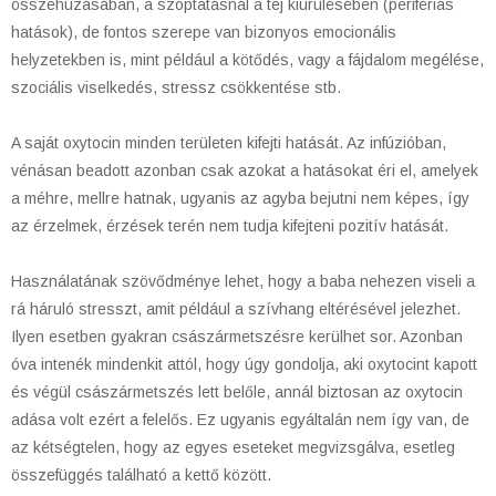
összehúzásában, a szoptatásnál a tej kiürülésében (perifériás
hatások), de fontos szerepe van bizonyos emocionális
helyzetekben is, mint például a kötődés, vagy a fájdalom megélése,
szociális viselkedés, stressz csökkentése stb.
A saját oxytocin minden területen kifejti hatását. Az infúzióban,
vénásan beadott azonban csak azokat a hatásokat éri el, amelyek
a méhre, mellre hatnak, ugyanis az agyba bejutni nem képes, így
az érzelmek, érzések terén nem tudja kifejteni pozitív hatását.
Használatának szövődménye lehet, hogy a baba nehezen viseli a
rá háruló stresszt, amit például a szívhang eltérésével jelezhet.
Ilyen esetben gyakran császármetszésre kerülhet sor. Azonban
óva intenék mindenkit attól, hogy úgy gondolja, aki oxytocint kapott
és végül császármetszés lett belőle, annál biztosan az oxytocin
adása volt ezért a felelős. Ez ugyanis egyáltalán nem így van, de
az kétségtelen, hogy az egyes eseteket megvizsgálva, esetleg
összefüggés található a kettő között.