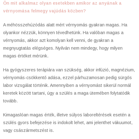
Ön mit alkalmaz olyan esetekben amikor az anyának a
vérnyomása felmegy vajúdás közben?
A méhösszehúzódás alatt mért vérnyomás gyakran magas. Ha
olyankor nézzük, könnyen tévedhetünk. Ha valóban magas a
vérnyomás, akkor azt komolyan kell venni, de gyakran a
megnyugtatás elégséges. Nyilván nem mindegy, hogy milyen
magas értéket mérünk.
Ha gyógyszeres terápiára van szükség, akkor infúzió, magnézium,
vérnyomás-csökkentő adása, ezzel párhuzamosan pedig sürgős
labor vizsgálat történik. Amennyiben a vérnyomást sikerül normál
keretek között tartani, úgy a szülés a maga ütemében folytatódik
tovább.
Kimagaslóan magas érték, illetve súlyos laboreltérések esetén a
szülés gyors befejezése is indokolt lehet, ami jelenthet vákuumot,
vagy császármetszést is.