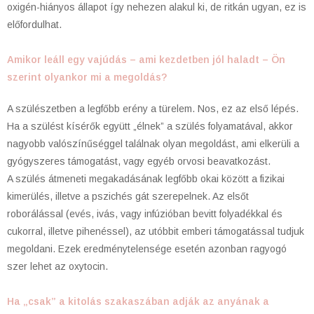
oxigén-hiányos állapot így nehezen alakul ki, de ritkán ugyan, ez is
előfordulhat.
Amikor leáll egy vajúdás – ami kezdetben jól haladt – Ön
szerint olyankor mi a megoldás?
A szülészetben a legfőbb erény a türelem. Nos, ez az első lépés.
Ha a szülést kísérők együtt „élnek” a szülés folyamatával, akkor
nagyobb valószínűséggel találnak olyan megoldást, ami elkerüli a
gyógyszeres támogatást, vagy egyéb orvosi beavatkozást.
A szülés átmeneti megakadásának legfőbb okai között a fizikai
kimerülés, illetve a pszichés gát szerepelnek. Az elsőt
roborálással (evés, ivás, vagy infúzióban bevitt folyadékkal és
cukorral, illetve pihenéssel), az utóbbit emberi támogatással tudjuk
megoldani. Ezek eredménytelensége esetén azonban ragyogó
szer lehet az oxytocin.
Ha „csak” a kitolás szakaszában adják az anyának a