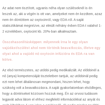
Az adat nem tisztított, ugyanis néha olyan szüléseknél is én
leszek az, aki a végén is ott van, amelyeket nem én kezdtem, azaz
nem én döntöttem az oxytocinról, vagy EDA-ról. A saját
statisztikámat megnézve, az elmúlt néhány évben EDA-t valahol 1-
2 ezrelékben, oxytocint kb. 20%-ban alkalmaztam.
Összehasonlításképpen: milyennek írna le egy olyan
vajúdást/szülést ahol nem történik beavatkozás, illetve egy
olyat ahol a vajúdó nő oxytocin infúzióra és EDA-ra van
kötve.
Az első természetes, az utóbbi pedig medikalizált. Az előbbinél a
nő (anya) kompetenciáját tiszteletben tartjuk, az utóbbinál pedig
ezt nem lehet általánosan megmondani, hiszen lehet, hogy
szükség volt a beavatkozásra. A saját gyakorlatomban elsődleges,
hogy a döntéseket közösen hozzuk meg. Én az orvosi tudásom
legjavát adva látom el ehhez megfelelő információkkal az anyát és