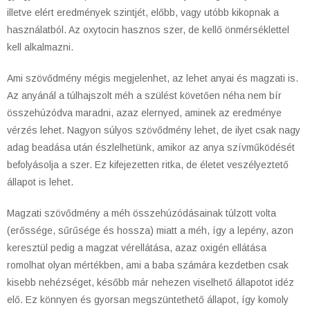
illetve elért eredmények szintjét, előbb, vagy utóbb kikopnak a
használatból. Az oxytocin hasznos szer, de kellő önmérséklettel
kell alkalmazni.
Ami szövődmény mégis megjelenhet, az lehet anyai és magzati is.
Az anyánál a túlhajszolt méh a szülést követően néha nem bír
összehúzódva maradni, azaz elernyed, aminek az eredménye
vérzés lehet. Nagyon súlyos szövődmény lehet, de ilyet csak nagy
adag beadása után észlelhetünk, amikor az anya szívműködését
befolyásolja a szer. Ez kifejezetten ritka, de életet veszélyeztető
állapot is lehet.
Magzati szövődmény a méh összehúzódásainak túlzott volta
(erőssége, sűrűsége és hossza) miatt a méh, így a lepény, azon
keresztül pedig a magzat vérellátása, azaz oxigén ellátása
romolhat olyan mértékben, ami a baba számára kezdetben csak
kisebb nehézséget, később már nehezen viselhető állapotot idéz
elő. Ez könnyen és gyorsan megszüntethető állapot, így komoly