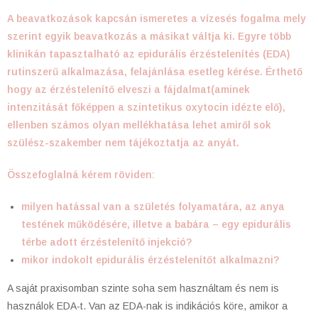
A beavatkozások kapcsán ismeretes a vízesés fogalma mely
szerint egyik beavatkozás a másikat váltja ki. Egyre több
klinikán tapasztalható az epidurális érzéstelenítés (EDA)
rutinszerű alkalmazása, felajánlása esetleg kérése. Érthető
hogy az érzéstelenítő elveszi a fájdalmat(aminek
intenzitását főképpen a szintetikus oxytocin idézte elő),
ellenben számos olyan mellékhatása lehet amiről sok
szülész-szakember nem tájékoztatja az anyát.
Összefoglalná kérem röviden:
milyen hatással van a születés folyamatára, az anya
testének működésére, illetve a babára – egy epidurális
térbe adott érzéstelenítő injekció?
mikor indokolt epidurális érzéstelenítőt alkalmazni?
A saját praxisomban szinte soha sem használtam és nem is
használok EDA-t. Van az EDA-nak is indikációs köre, amikor a