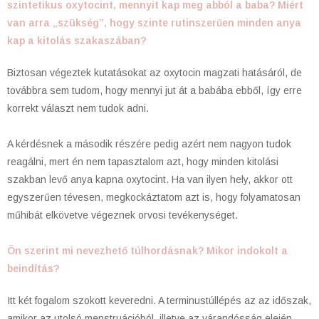
szintetikus oxytocint, mennyit kap meg abból a baba? Miért
van arra „szükség”, hogy szinte rutinszerűen minden anya
kap a kitolás szakaszában?
Biztosan végeztek kutatásokat az oxytocin magzati hatásáról, de
továbbra sem tudom, hogy mennyi jut át a babába ebből, így erre
korrekt választ nem tudok adni.
A kérdésnek a második részére pedig azért nem nagyon tudok
reagálni, mert én nem tapasztalom azt, hogy minden kitolási
szakban levő anya kapna oxytocint. Ha van ilyen hely, akkor ott
egyszerűen tévesen, megkockáztatom azt is, hogy folyamatosan
műhibát elkövetve végeznek orvosi tevékenységet.
Ön szerint mi nevezhető túlhordásnak? Mikor indokolt a
beindítás?
Itt két fogalom szokott keveredni. A terminustúllépés az az időszak,
amikor az utolsó menstruációból, illetve az várandósság elején