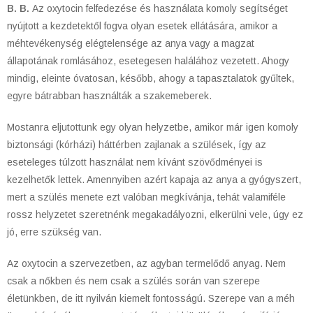
B. B.
Az oxytocin felfedezése és használata komoly segítséget
nyújtott a kezdetektől fogva olyan esetek ellátására, amikor a
méhtevékenység elégtelensége az anya vagy a magzat
állapotának romlásához, esetegesen halálához vezetett. Ahogy
mindig, eleinte óvatosan, később, ahogy a tapasztalatok gyűltek,
egyre bátrabban használták a szakemeberek.
Mostanra eljutottunk egy olyan helyzetbe, amikor már igen komoly
biztonsági (kórházi) háttérben zajlanak a szülések, így az
eseteleges túlzott használat nem kívánt szövődményei is
kezelhetők lettek. Amennyiben azért kapaja az anya a gyógyszert,
mert a szülés menete ezt valóban megkívánja, tehát valamiféle
rossz helyzetet szeretnénk megakadályozni, elkerülni vele, úgy ez
jó, erre szükség van.
Az oxytocin a szervezetben, az agyban termelődő anyag. Nem
csak a nőkben és nem csak a szülés során van szerepe
életünkben, de itt nyilván kiemelt fontosságú. Szerepe van a méh