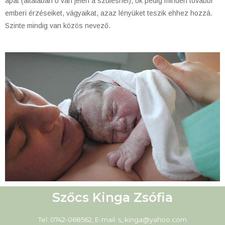
apát (általában ő van jelen a szülésnél), ők pedig minden további
emberi érzéseiket, vágyaikat, azaz lényüket teszik ehhez hozzá.
Szinte mindig van közös nevező.
Szőcs Kinga Zsófia
Tel: 0742-068562, E-mail: s_kinga@yahoo.com