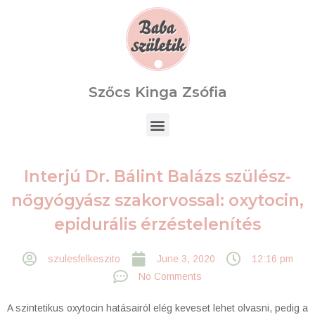
Szőcs Kinga Zsófia
Interjú Dr. Bálint Balázs szülész-
nőgyógyász szakorvossal: oxytocin,
epidurális érzéstelenítés
szulesfelkeszito
June 3, 2020
12:16 pm
No Comments
A szintetikus oxytocin hatásairól elég keveset lehet olvasni, pedig a