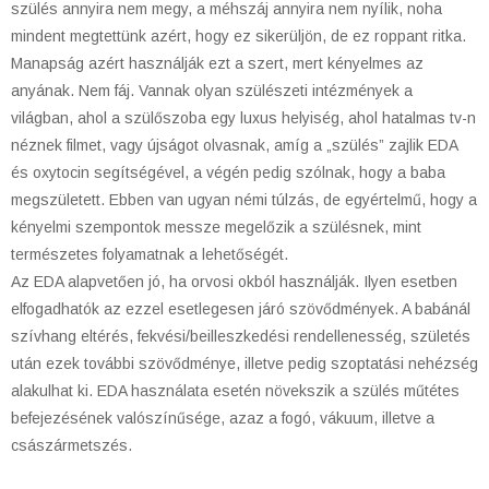
szülés annyira nem megy, a méhszáj annyira nem nyílik, noha
mindent megtettünk azért, hogy ez sikerüljön, de ez roppant ritka.
Manapság azért használják ezt a szert, mert kényelmes az
anyának. Nem fáj. Vannak olyan szülészeti intézmények a
világban, ahol a szülőszoba egy luxus helyiség, ahol hatalmas tv-n
néznek filmet, vagy újságot olvasnak, amíg a „szülés” zajlik EDA
és oxytocin segítségével, a végén pedig szólnak, hogy a baba
megszületett. Ebben van ugyan némi túlzás, de egyértelmű, hogy a
kényelmi szempontok messze megelőzik a szülésnek, mint
természetes folyamatnak a lehetőségét.
Az EDA alapvetően jó, ha orvosi okból használják. Ilyen esetben
elfogadhatók az ezzel esetlegesen járó szövődmények. A babánál
szívhang eltérés, fekvési/beilleszkedési rendellenesség, születés
után ezek további szövődménye, illetve pedig szoptatási nehézség
alakulhat ki. EDA használata esetén növekszik a szülés műtétes
befejezésének valószínűsége, azaz a fogó, vákuum, illetve a
császármetszés.