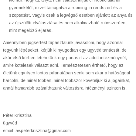
kiemeli, hogy az anyát nem választhatják el indokolatlanul
gyermekétől, ezzel támogatva a rooming-in rendszert és a
szoptatást. Vagyis csak a legvégső esetben ajánlott az anya és
az újszülött elválasztása és nem alkalmazható rutinszerűen,
mint megelőző eljárás.
Amennyiben jogsértést tapasztalunk javasolom, hogy azonnal
tegyünk lépéseket, kérjük ki nyugodtan egy ügyvéd tanácsát, de
akár első körben letehetünk egy panaszt az adott intézménynél,
amire kötelesek választ adni. Természetesen érthető, hogy az
életünk egy ilyen fontos pillanatában senki sem akar a hatósággal
harcolni, de minél többen, minél többször követeljük ki a jogainkat,
annál hamarabb számíthatunk változásra intézményi szinten is.
Péter Krisztina
ügyvéd
email: av.peterkrisztina@gmail.com