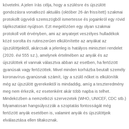
követelni. A jelen írás célja, hogy a szülésre és újszülött
gondozásra vonatkozó aktuális (október 26-án frissített) szakmai
protokollt ügyvédi szemszögből ismertesse és jogainkról egy rövid
tájékoztatást nyújtson. Ezt megelőzően egy olyan szakmai
protokoll volt érvényben, ami az anyatejet veszélyes hulladékok
közé sorolta és rutinszerűen elkülönítette az anyákat az
újszülöttjeiktől, akárcsak a jelenleg is hatályos miniszteri rendelet
(2020. évi 555 sz.), amelynek értelmében az anyák és az
újszülöttek el vannak választva abban az esetben, ha fertőzött
gyanúsak vagy fertőzöttek. Mivel minden korházba beutalt személy
koronavírus-gyanúsnak számít, így a szülő nőket is elkülönítik
még az újszülött gyerekeiktől is mindaddig, amíg a teszteredmény
meg nem érkezik, ez esetenként akár több napba is telhet.
Mindeközben a nemzetközi szervezetek (WHO, UNICEF, CDC stb.)
folyamatosan hangsúlyozzák a szoptatás fontosságát még
fertőzött anyák esetében is, valamint anyák és újszülöttjeik
elválasztása ellen tiltakoznak.