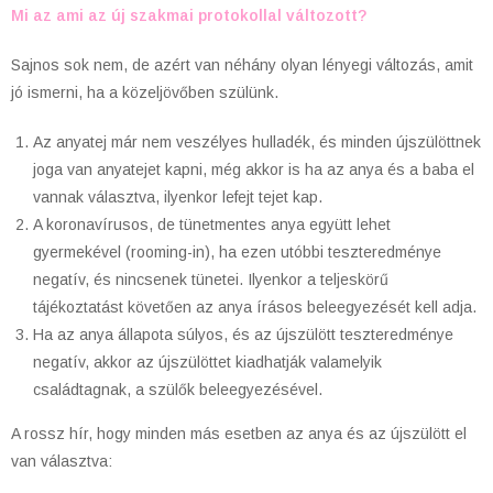
Mi az ami az új szakmai protokollal változott?
Sajnos sok nem, de azért van néhány olyan lényegi változás, amit
jó ismerni, ha a közeljövőben szülünk.
Az anyatej már nem veszélyes hulladék, és minden újszülöttnek
joga van anyatejet kapni, még akkor is ha az anya és a baba el
vannak választva, ilyenkor lefejt tejet kap.
A koronavírusos, de tünetmentes anya együtt lehet
gyermekével (rooming-in), ha ezen utóbbi teszteredménye
negatív, és nincsenek tünetei. Ilyenkor a teljeskörű
tájékoztatást követően az anya írásos beleegyezését kell adja.
Ha az anya állapota súlyos, és az újszülött teszteredménye
negatív, akkor az újszülöttet kiadhatják valamelyik
családtagnak, a szülők beleegyezésével.
A rossz hír, hogy minden más esetben az anya és az újszülött el
van választva: