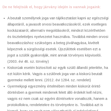
De ne felejtsük el, hogy járvány idején is vannak jogaink:
A beutalt személynek joga van tájékoztatást kapni az egészségi
állapotáról, a javasolt orvosi beavatkozásokról, ezek esetleges
kockázatairól, alternatív megoldásokról, mindezt közérthetően
és tiszteletteljes nyelvezetet használva. Továbbá minden orvosi
beavatkozáshoz szükséges a beteg jóváhagyása, kivételt
képeznek a sürgősségi esetek. Újszülöttek esetében ezt a
jogot a szülők gyakorolják, mint annak törvényes képviselői.
(2003. évi 46. sz. törvény)
Kiskorúak esetén biztosított az egyik szülő állandó jelenléte, ha
ezt külön kérik. Vagyis a szülőnek joga van a kiskorú beutalt
gyermeke mellett lenni. (2012. évi 1284. sz. rendelet)
Gyermekjogi egyezmény értelmében minden kiskorút érintő
döntésben a gyermek mindenek felett álló érdekét kell nézni,
vagyis ez nem csak az egyéni döntésekre vonatkozik, hanem a
protokollokra, rendeletekre és törvényekre is. Továbbá azt is