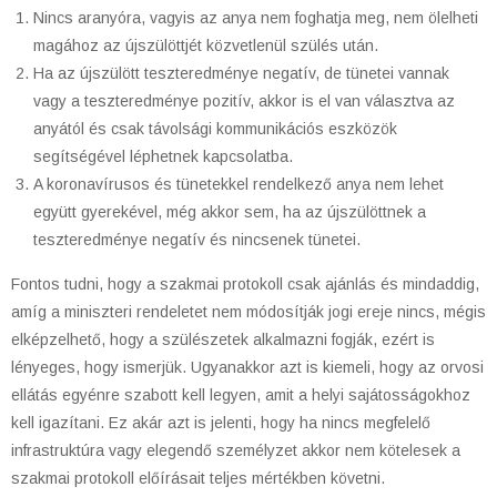
Nincs aranyóra, vagyis az anya nem foghatja meg, nem ölelheti
magához az újszülöttjét közvetlenül szülés után.
Ha az újszülött teszteredménye negatív, de tünetei vannak
vagy a teszteredménye pozitív, akkor is el van választva az
anyától és csak távolsági kommunikációs eszközök
segítségével léphetnek kapcsolatba.
A koronavírusos és tünetekkel rendelkező anya nem lehet
együtt gyerekével, még akkor sem, ha az újszülöttnek a
teszteredménye negatív és nincsenek tünetei.
Fontos tudni, hogy a szakmai protokoll csak ajánlás és mindaddig,
amíg a miniszteri rendeletet nem módosítják jogi ereje nincs, mégis
elképzelhető, hogy a szülészetek alkalmazni fogják, ezért is
lényeges, hogy ismerjük. Ugyanakkor azt is kiemeli, hogy az orvosi
ellátás egyénre szabott kell legyen, amit a helyi sajátosságokhoz
kell igazítani. Ez akár azt is jelenti, hogy ha nincs megfelelő
infrastruktúra vagy elegendő személyzet akkor nem kötelesek a
szakmai protokoll előírásait teljes mértékben követni.