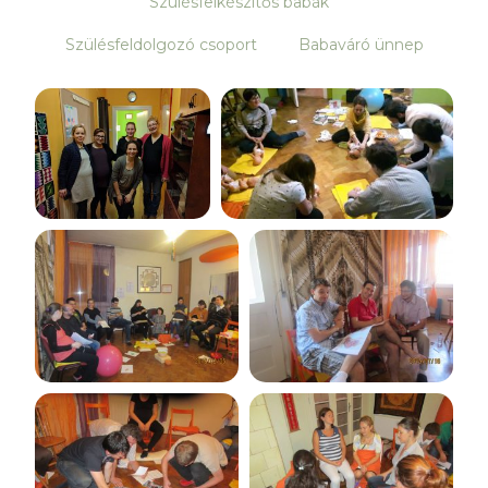
Szülésfelkészítős babák
Szülésfeldolgozó csoport
Babaváró ünnep