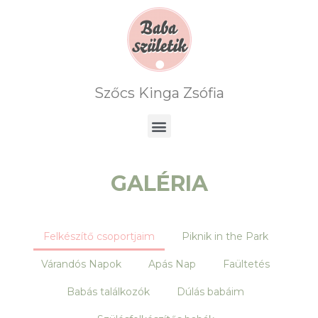
Szőcs Kinga Zsófia
GALÉRIA
Felkészítő csoportjaim
Piknik in the Park
Várandós Napok
Apás Nap
Faültetés
Babás találkozók
Dúlás babáim