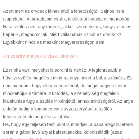
Azért mert az orvosok félnek ettől a lehetőségtől. Sajnos nem
alaptalanul. A társadalom csak a tökéletest fogadja el manapság.
Ha a szülés nem úgy történik, akkor szinte biztos, hogy az orvost
beperlik, meghurcolják. Miért vállalnának rizikót az orvosok?
Egyébként nincs ez másként Magyarországon sem.
Ön szerint melyek a VBAC előnyei?
Ezer oka van, melyeket felsorolni is nehéz. A legfontosabb a
hüvelyi szülés megélése mind az anya, mind a baba számára. Ez
nem mondom, hogy elengedhetetlenül, de mégis nagyon fontos
mindkettőjük számára. A kötődés, a személyiség megfelelő
kialakulása függ a szülés mikéntjétől, annak minőségétől. Az anya
oldalán pedig a kompetencia visszaszerzése, a szülés
képességének megélése a jutalom.
De, hogy egy teljesen testi okot is mondjak, a baba megszületése
során a gáton levő anyai baktériumokkal kolonizálódik (azaz