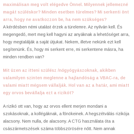
maximálisan meg volt elégedve Önnel. Milyennek jellemezné
magát szüléskor? Minden esetben türelmes? Mi serkenti önt
arra, hogy ne avatkozzon be, ha nem szükséges?
A kérdésben némi utalást érzek a türelemre. Az nyilván kell. És
megengedő, mert meg kell hagyni az anyáknak a lehetőséget arra,
hogy megtalálják a saját útjukat. Nekem, illetve nekünk ezt kell
segítenünk. És, hogy mi serkent erre, mi serkentene másra, ha
minden rendben van?
Mit üzen az itteni szülész /nőgyógyászoknak, akikben
valamilyen szinten meglenne a hajlandóság a VBAC-ra, de
valami miatt mégsem vállalják. Hol van az a határ, ami miatt
egy orvos bevállalja ezt a rizikót?
A rizikó ott van, hogy az orvos ellent merjen mondani a
szokásoknak, a kollégáknak, a főnökeinek. A hegszétválás rizikója
alacsony. Nem nulla, de alacsony. A CTG használata óta a
császármetszések száma többszörösére nőtt. Nem annak