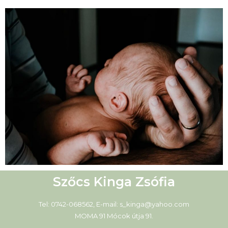
Szőcs Kinga Zsófia
Tel: 0742-068562, E-mail: s_kinga@yahoo.com
MOMA 91 Mócok útja 91.