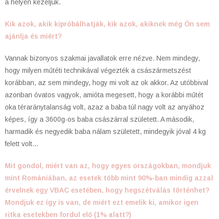
a helyén kezeljük.
Kik azok, akik kipróbálhatják, kik azok, akiknek még Ön sem
ajánlja és miért?
Vannak bizonyos szakmai javallatok erre nézve. Nem mindegy,
hogy milyen műtéti technikával végezték a császármetszést
korábban, az sem mindegy, hogy mi volt az ok akkor. Az utóbbival
azonban óvatos vagyok, amióta megesett, hogy a korábbi műtét
oka téraránytalanság volt, azaz a baba túl nagy volt az anyához
képes, így a 3600g-os baba császárral született. A második,
harmadik és negyedik baba nálam született, mindegyik jóval 4 kg
felett volt…
Mit gondol, miért van az, hogy egyes országokban, mondjuk
mint Romániában, az esetek több mint 90%-ban mindig azzal
érvelnek egy VBAC esetében, hogy hegszétválás történhet?
Mondjuk ez így is van, de miért ezt emelik ki, amikor igen
ritka esetekben fordul elő (1% alatt?)