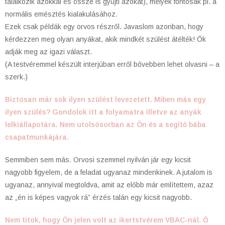
találkozik azokkal és össze is gyűjti azokat), melyek fontosak pl. a
normális emésztés kialakulásához.
Ezek csak példák egy orvos részről. Javaslom azonban, hogy
kérdezzen meg olyan anyákat, akik mindkét szülést átélték! Ők
adják meg az igazi választ.
(A testvéremmel készült interjúban erről bővebben lehet olvasni – a
szerk.)
Biztosan már sok ilyen szülést levezetett. Miben más egy
ilyen szülés? Gondolok itt a folyamatra illetve az anyák
lelkiállapotára. Nem utolsósorban az Ön és a segítő bába
csapatmunkájára.
Semmiben sem más. Orvosi szemmel nyilván jár egy kicsit
nagyobb figyelem, de a feladat ugyanaz mindenkinek. A jutalom is
ugyanaz, annyival megtoldva, amit az előbb már említettem, azaz
az „én is képes vagyok rá” érzés talán egy kicsit nagyobb.
Nem titok, hogy Ön jelen volt az ikertstvérem VBAC-nál. Ő