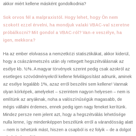
akkor miért kellene másként gondolkodnia?
Sok orvos fél a malpraxistól. Hogy lehet, hogy Ön nem
szokott ezzel érvelni, ha mondjuk valaki VBAC-val szeretne
próbálkozni? Mit gondol a VBAC-ról? Van-e veszélye, ha
igen, mekkora?
Ha az ember elolvassa a nemzetközi statisztikákat, akkor kiderül,
hogy a császármetszés után oly rettegett hegszétválásnak az
esélye kb. ½%. A magyar törvények szerint pedig csak azokról az
esetleges szövődményekről kellene felvilágosítást adnunk, aminek
az esélye legalább 1%, azaz erről beszélni sem kellene! Vannak
olyan kórképek, amelyeket – szerintem nagyon helyesen – nem is
említünk az anyáknak, noha a valószínűségük magasabb, de
mégis vállalni érdemes, ennek pedig igen nagy feneket kerítünk.
Mindez persze nem jelent azt, hogy a hegszétválás lehetősége
nulla lenne, így mindenképpen beszélünk erről a várandósság alatt
– nem is tehetünk mást, hiszen a csapból is ez folyik – de a dolgot