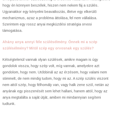
hogy én könnyen beszélek, hiszen nem nekem fáj a szülés.
Ugyanakkor egy kényelmi beavatkozás, illetve egy elkerülő
mechanizmus, azaz a probléma áttolása, fel nem vállalása.
Szerintem egy rossz anyai megküzdési stratégia orvosi
támogatása.
Ahány anya annyi féle szülésélmény. Őnnek mi a szép
szülésélmény? Mitől szép egy orvosnak egy szülés?
Kétségtelenül vannak olyan szülések, amikre magam is úgy
gondolok vissza, hogy szép volt, míg vannak, amelyekre azt
gondolom, hogy nem. Utóbbinál az az érzésem, hogy valami nem
stimmelt, de nem mindig tudom, hogy mi az. A szép szülés viszont
nem attól szép, hogy félhomály van, vagy halk zene szól, netán az
anyának egy pisszenését sem lehet hallani, hanem attól, hogy az
anya megtalálta a saját útját, amiben mi mindannyian segíteni
tudtunk.