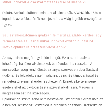
Mikor indokolt a császármetszés (első szülésnél?)
Ritkán. Sokkal ritkábban, mint azt alkalmazzák. A WHO kb. 15%-ot
fogad el, az e feletti érték nem jó, noha a világ legtöbb országában
így van.
Szülésfelkészítőimen gyakran felmerül az alábbi kérdés: egy
természetes szülésnél mikor indokolt oxytocin infúziót
illetve epidurális érzéstelenítést adni?
Az oxytocin is megér egy külön interjút. Ez a szer hatalmas
lehetőség, ha jókor alkalmazzuk és tévedés, ha rosszkor. A
méhtevékenység renyhülését az anyai szervezet roborálásával
(kalória- és folyadékbevitel), valamint pszichés támogatással és
rengeteg türelemmel érdemes „kezelni”. Ennek sikertelensége
esetén lehet az oxytocin tiszta szívvel alkalmazni. Magam is
megteszem ezt, ha szükséges.
Epidurált én szinte soha nem használok. Szerintem extrém ritka az
a helyzet, amikor szülészetileg is érdemes használni. Kétségtelen,