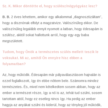
Sz. K. Mikor döntötte el, hogy szülész/nőgyógyász lesz?
B. B.
2 éves lehettem, amikor egy alkalommal „diagnosztizáltam”,
hogy a disznónak elfolyt a magzatvize. Valószínűleg ekkor. De
valószínűleg legalább ennyit nyomott a latban, hogy édesapám is
szülész, akitől sokat hallottunk arról, hogy egy-egy baba
megszületett.
Tudom, hogy Önök a természetes szülés mellett teszik le
voksukat. Mi az, amitől Ön ennyire hisz ebben a
folyamatban?
Az, hogy működik. Édesapám már pályaválasztásom hajnalán is
ezzel foglalkozott, így én ebbe nőttem bele. Számomra mindez
természetes. És, mivel nem kételkedtem sosem abban, hogy az
ember a természet része, így a nő is az, tehát tud szülni, sosem
tartottam attól, hogy ez esetleg nincs így. Ha pedig az ember
hagyja az anyákat szülni és kiderül, hogy az tényleg jól működik,